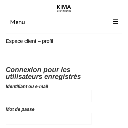
Menu
Accueil
Espace client – profil
Agence
Projets
Connexion pour les
Votre projet
utilisateurs enregistrés
Espace clients
Identifiant ou e-mail
Espace collaborateurs
Rennes
Mot de passe
Bordeaux