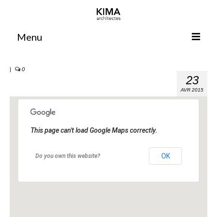
Menu
Accueil
|
0
23
Agence
AVR 2015
Projets
Votre projet
This page can't load Google Maps correctly.
Espace clients
Espace collaborateurs
OK
Do you own this website?
Rennes
Bordeaux