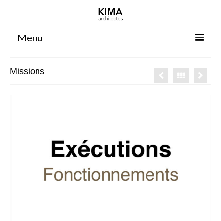
Menu
Accueil
Missions
Agence
Projets
Votre projet
Espace clients
Espace collaborateurs
Rennes
Bordeaux