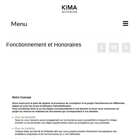
Menu
Accueil
Fonctionnement et Honoraires
Agence
Projets
Votre projet
Espace clients
Espace collaborateurs
Rennes
Bordeaux