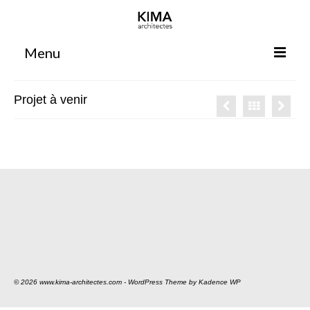
Menu
Accueil
Projet à venir
Agence
Projets
Votre projet
Espace clients
Espace collaborateurs
Rennes
Bordeaux
© 2026 www.kima-architectes.com - WordPress Theme by
Kadence WP