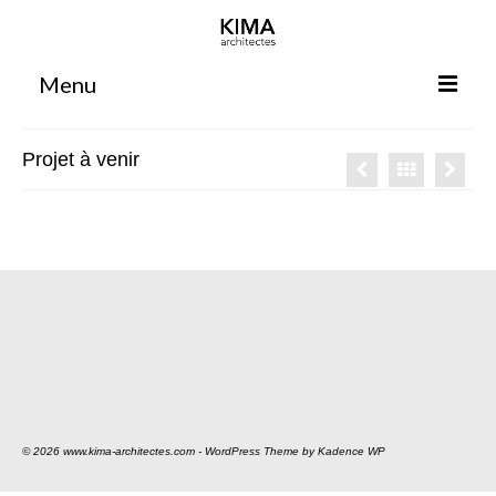
Menu
Accueil
Projet à venir
Agence
Projets
Votre projet
Espace clients
Espace collaborateurs
Rennes
Bordeaux
© 2026 www.kima-architectes.com - WordPress Theme by
Kadence WP