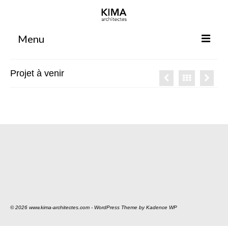
Menu
Accueil
Projet à venir
Agence
Projets
Votre projet
Espace clients
Espace collaborateurs
Rennes
Bordeaux
© 2026 www.kima-architectes.com - WordPress Theme by
Kadence WP