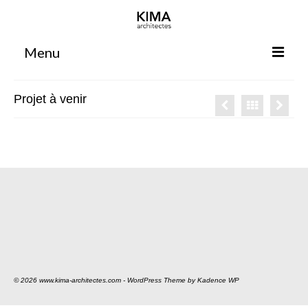
Menu
Accueil
Projet à venir
Agence
Projets
Votre projet
Espace clients
Espace collaborateurs
Rennes
Bordeaux
© 2026 www.kima-architectes.com - WordPress Theme by
Kadence WP