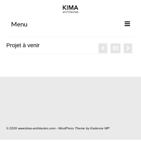
Menu
Accueil
Projet à venir
Agence
Projets
Votre projet
Espace clients
Espace collaborateurs
Rennes
Bordeaux
© 2026 www.kima-architectes.com - WordPress Theme by
Kadence WP