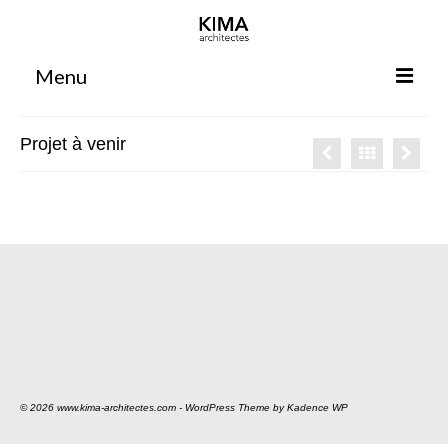
Menu
Accueil
Projet à venir
Agence
Projets
Votre projet
Espace clients
Espace collaborateurs
Rennes
Bordeaux
© 2026 www.kima-architectes.com - WordPress Theme by
Kadence WP