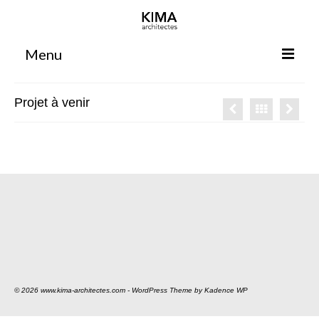
Menu
Accueil
Projet à venir
Agence
Projets
Votre projet
Espace clients
Espace collaborateurs
Rennes
Bordeaux
© 2026 www.kima-architectes.com - WordPress Theme by
Kadence WP