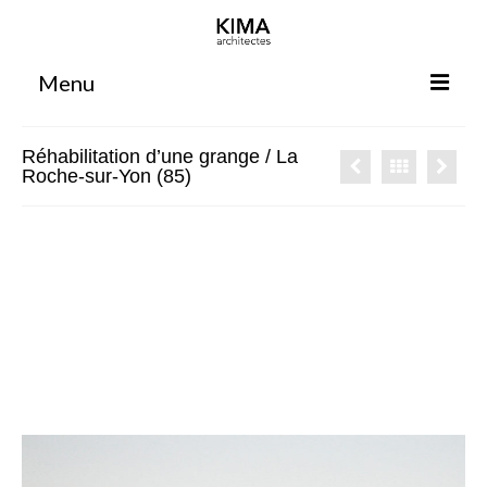
Menu
Accueil
Réhabilitation d’une grange / La
Roche-sur-Yon (85)
Agence
Projets
Votre projet
Espace clients
Espace collaborateurs
Rennes
Bordeaux