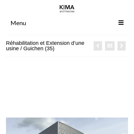
Menu
Accueil
Réhabilitation et Extension d’une
usine / Guichen (35)
Agence
Projets
Votre projet
Espace clients
Espace collaborateurs
Rennes
Bordeaux