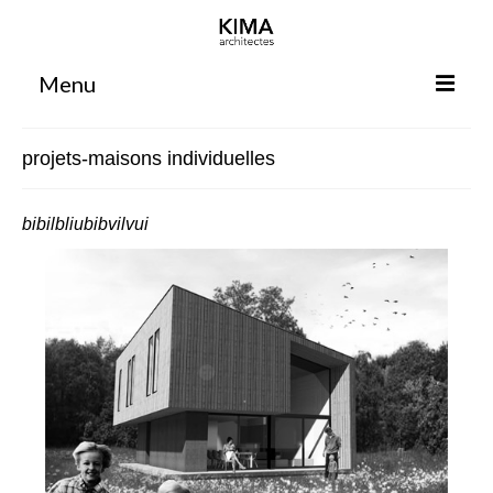
Menu
Accueil
projets-maisons individuelles
Agence
Projets
bibilbliubibvilvui
Votre projet
Espace clients
Espace collaborateurs
Rennes
Bordeaux