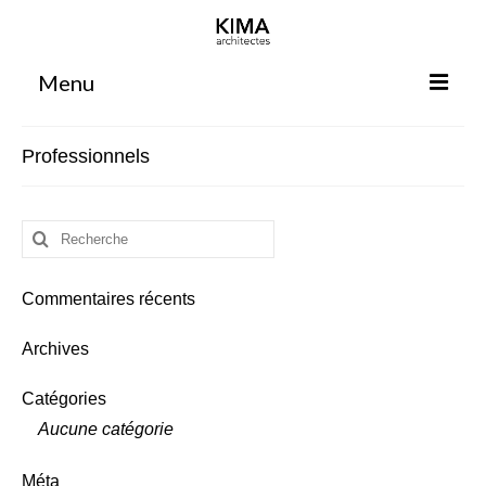
Menu
Accueil
Professionnels
Agence
Projets
Rechercher
:
Votre projet
Commentaires récents
Espace clients
Espace collaborateurs
Archives
Rennes
Catégories
Bordeaux
Aucune catégorie
Méta