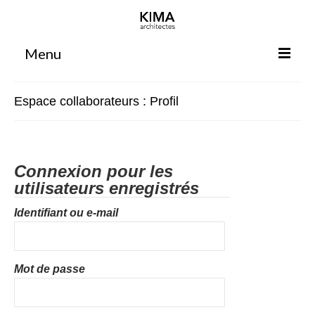
Menu
Accueil
Espace collaborateurs : Profil
Agence
Projets
Connexion pour les
Votre projet
utilisateurs enregistrés
Espace clients
Identifiant ou e-mail
Espace collaborateurs
Rennes
Mot de passe
Bordeaux