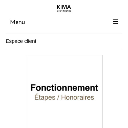
Menu
Accueil
Espace client
Agence
Projets
Votre projet
Espace clients
Espace collaborateurs
Rennes
Bordeaux