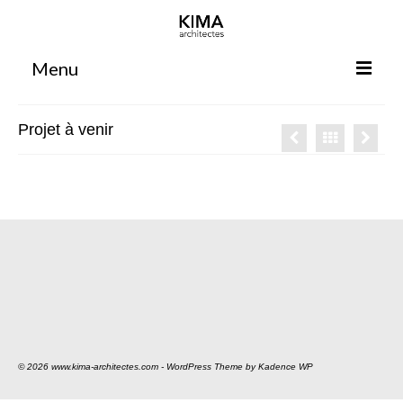
Menu
Accueil
Projet à venir
Agence
Projets
Votre projet
Espace clients
Espace collaborateurs
Rennes
Bordeaux
© 2026 www.kima-architectes.com - WordPress Theme by
Kadence WP