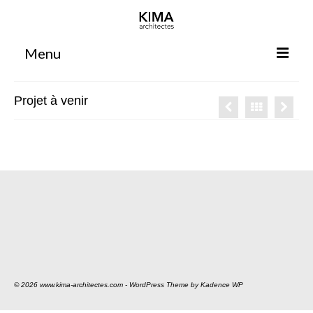
Menu
Accueil
Projet à venir
Agence
Projets
Votre projet
Espace clients
Espace collaborateurs
Rennes
Bordeaux
© 2026 www.kima-architectes.com - WordPress Theme by
Kadence WP