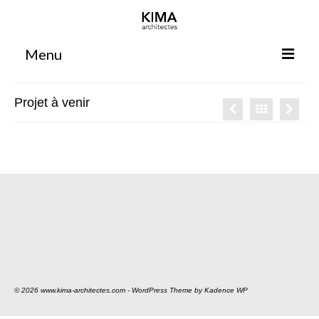
Menu
Accueil
Projet à venir
Agence
Projets
Votre projet
Espace clients
Espace collaborateurs
Rennes
Bordeaux
© 2026 www.kima-architectes.com - WordPress Theme by
Kadence WP