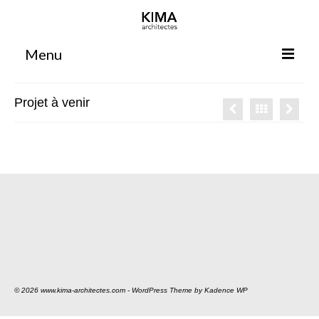
Menu
Accueil
Projet à venir
Agence
Projets
Votre projet
Espace clients
Espace collaborateurs
Rennes
Bordeaux
© 2026 www.kima-architectes.com - WordPress Theme by
Kadence WP