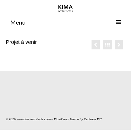
Menu
Accueil
Projet à venir
Agence
Projets
Votre projet
Espace clients
Espace collaborateurs
Rennes
Bordeaux
© 2026 www.kima-architectes.com - WordPress Theme by
Kadence WP